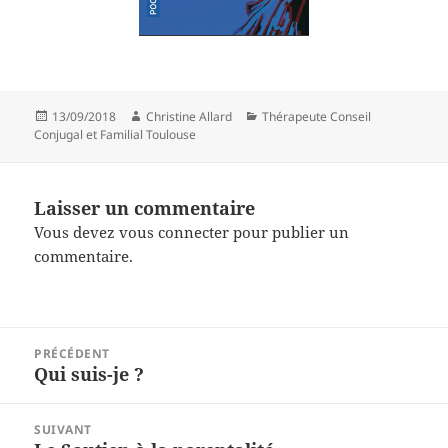
Publié
Auteur
Catégories
13/09/2018
Christine Allard
Thérapeute Conseil
le
Conjugal et Familial Toulouse
Laisser un commentaire
Vous devez
vous connecter
pour publier un
commentaire.
Navigation
PRÉCÉDENT
de
Qui suis-je ?
Article
l’article
précédent :
SUIVANT