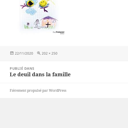
Publié
Taille
22/11/2020
202 × 250
le
réelle
Navigation
PUBLIÉ DANS
de
Le deuil dans la famille
l’article
Fièrement propulsé par WordPress